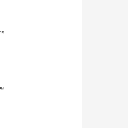
их
ры