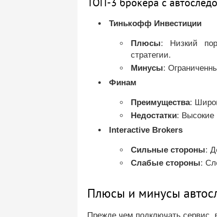
ТОП-3 брокера с автослед
Тинькофф Инвестиции
Плюсы
: Низкий пор
стратегии.
Минусы
: Ограниченн
Финам
Преимущества
: Широ
Недостатки
: Высокие
Interactive Brokers
Сильные стороны
: 
Слабые стороны
: С
Плюсы и минусы автос
Прежде чем подключать сервис, в