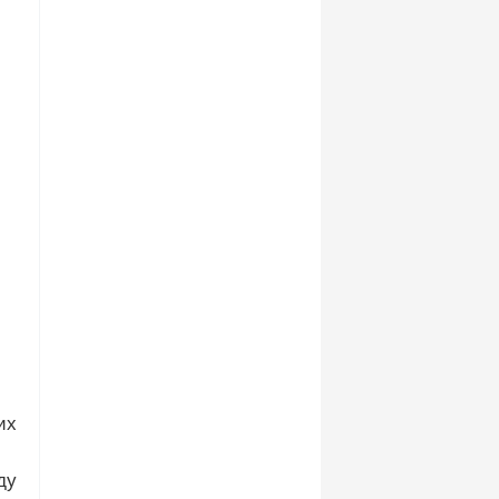
их
ду