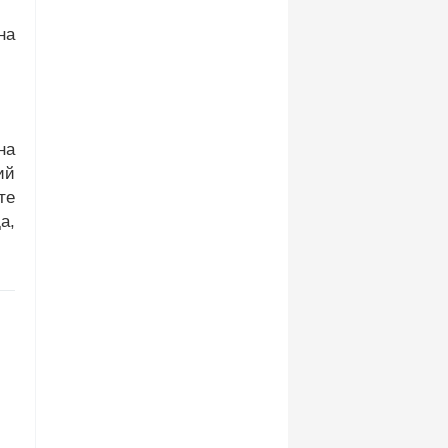
на
на
ий
те
а,