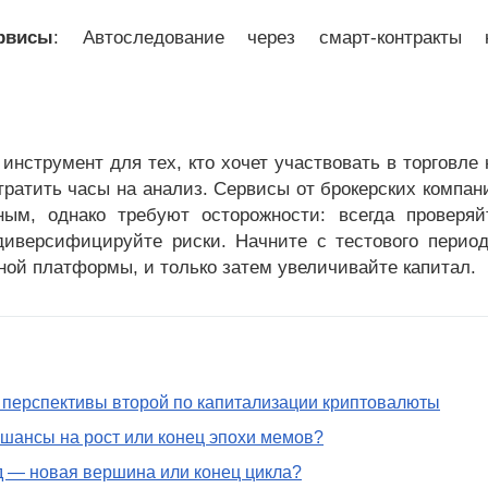
рвисы
: Автоследование через смарт-контракты 
нструмент для тех, кто хочет участвовать в торговле 
 тратить часы на анализ. Сервисы от брокерских компан
ным, однако требуют осторожности: всегда проверяй
диверсифицируйте риски. Начните с тестового период
ой платформы, и только затем увеличивайте капитал.
 перспективы второй по капитализации криптовалюты
 шансы на рост или конец эпохи мемов?
од — новая вершина или конец цикла?